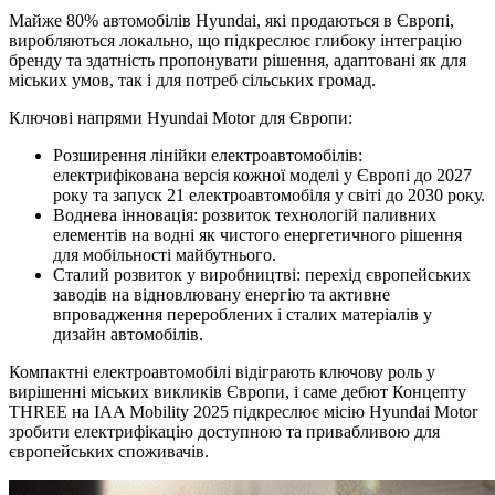
Майже 80% автомобілів Hyundai, які продаються в Європі,
виробляються локально, що підкреслює глибоку інтеграцію
бренду та здатність пропонувати рішення, адаптовані як для
міських умов, так і для потреб сільських громад.
Ключові напрями Hyundai Motor для Європи:
Розширення лінійки електроавтомобілів:
електрифікована версія кожної моделі у Європі до 2027
року та запуск 21 електроавтомобіля у світі до 2030 року.
Воднева інновація: розвиток технологій паливних
елементів на водні як чистого енергетичного рішення
для мобільності майбутнього.
Сталий розвиток у виробництві: перехід європейських
заводів на відновлювану енергію та активне
впровадження перероблених і сталих матеріалів у
дизайн автомобілів.
Компактні електроавтомобілі відіграють ключову роль у
вирішенні міських викликів Європи, і саме дебют Концепту
THREE на IAA Mobility 2025 підкреслює місію Hyundai Motor
зробити електрифікацію доступною та привабливою для
європейських споживачів.