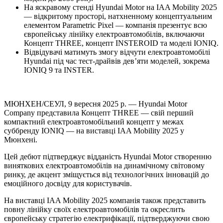
На яскравому стенді Hyundai Motor на IAA Mobility 2025
— відкритому просторі, натхненному концептуальним
елементом Parametric Pixel — компанія презентує всю
європейську лінійку електроавтомобілів, включаючи
Концепт THREE, концепт INSTEROID та моделі IONIQ.
Відвідувачі матимуть змогу відчути електроавтомобілі
Hyundai під час тест-драйвів дев’яти моделей, зокрема
IONIQ 9 та INSTER.
МЮНХЕН/СЕУЛ, 9 вересня 2025 р. — Hyundai Motor
Company представила Концепт THREE — свій перший
компактний електроавтомобільний концепт у межах
суббренду IONIQ — на виставці IAA Mobility 2025 у
Мюнхені.
Цей дебют підтверджує відданість Hyundai Motor створенню
виняткових електроавтомобілів на динамічному світовому
ринку, де акцент зміщується від технологічних інновацій до
емоційного досвіду для користувачів.
На виставці IAA Mobility 2025 компанія також представить
повну лінійку своїх електроавтомобілів та окреслить
європейську стратегію електрифікації, підтверджуючи свою