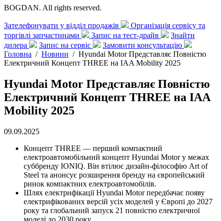
BOGDAN. All rights reserved.
Зателефонувати у відділ продажів
Організація сервісу та
торгівлі запчастинами
Запис на тест-драйв
Знайти
дилера
Запис на сервіс
Замовити консультацію
Головна
/
Новини
/
Hyundai Motor Представляє Повністю
Електричний Концепт THREE на IAA Mobility 2025
Hyundai Motor Представляє Повністю
Електричний Концепт THREE на IAA
Mobility 2025
09.09.2025
Концепт THREE — перший компактний
електроавтомобільний концепт Hyundai Motor у межах
суббренду IONIQ. Він втілює дизайн-філософію Art of
Steel та анонсує розширення бренду на європейський
ринок компактних електроавтомобілів.
Шлях електрифікації Hyundai Motor передбачає появу
електрифікованих версій усіх моделей у Європі до 2027
року та глобальний запуск 21 повністю електричної
моделі до 2030 року.