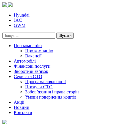
Skip
to
content
Hyundai
JAC
GWM
Пошук:
Про компанію
Про компанію
Вакансії
Автомобілі
Фінансові послуги
Зворотній зв’язок
Cервіс та СТО
Програма лояльності
Послуги СТО
Зобов’язання і права сторін
Умови повернення коштів
Акції
Новини
Контакти