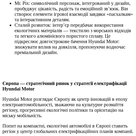
Mr. Pix: символічний персонаж, інтегрований у дизайн,
пробуджує цікавість, радість та емоційний зв’язок. Він
створює елементи ігрової взаємодії завдяки «пасхалкам»
та інтерактивним деталям.
Сталий розвиток: інтер’єр передбачає використання
екологічних матеріалів — текстилю з морських відходів
та легкого алюмінієвого пористого сплаву. Це
підкреслює довгострокове бачення Hyundai Motor:
знижувати вплив на довкілля, пропонуючи водночас
преміальний дизайн.
Європа — стратегічний ринок у стратегії електрифікації
Hyundai Motor
Hyundai Motor розглядає Європу як центр інновацій в епоху
електроавтомобільності, зважаючи на культурне розмаїття
регіону, прогресивні екологічні політики та орієнтацію на
міську мобільність.
Попит на компактні, екологічні автомобілі в Європі ставить
регіон у центр глобальних електрифікаційних планів компанії.