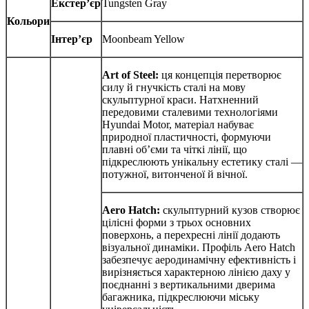
Екстер
’
єр
Tungsten Gray
Кольори
Інтер
’
єр
Moonbeam Yellow
Art of Steel:
ця концепція перетворює
силу й гнучкість сталі на мову
скульптурної краси. Натхненний
передовими сталевими технологіями
Hyundai Motor, матеріал набуває
природної пластичності, формуючи
плавні об’єми та чіткі лінії, що
підкреслюють унікальну естетику сталі —
потужної, витонченої й вічної.
Aero Hatch:
скульптурний кузов створює
цілісні форми з трьох основних
поверхонь, а перехресні лінії додають
візуальної динаміки. Профіль Aero Hatch
забезпечує аеродинамічну ефективність і
вирізняється характерною лінією даху у
поєднанні з вертикальними дверима
багажника, підкреслюючи міську