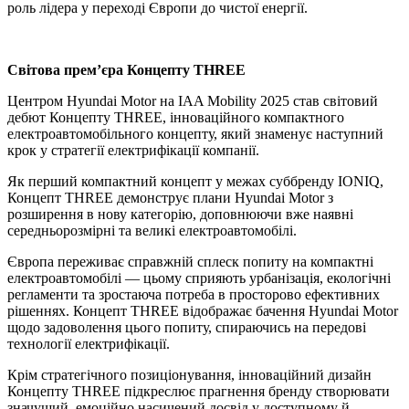
роль лідера у переході Європи до чистої енергії.
Світова прем’єра Концепту THREE
Центром Hyundai Motor на IAA Mobility 2025 став світовий
дебют Концепту THREE, інноваційного компактного
електроавтомобільного концепту, який знаменує наступний
крок у стратегії електрифікації компанії.
Як перший компактний концепт у межах суббренду IONIQ,
Концепт THREE демонструє плани Hyundai Motor з
розширення в нову категорію, доповнюючи вже наявні
середньорозмірні та великі електроавтомобілі.
Європа переживає справжній сплеск попиту на компактні
електроавтомобілі — цьому сприяють урбанізація, екологічні
регламенти та зростаюча потреба в просторово ефективних
рішеннях. Концепт THREE відображає бачення Hyundai Motor
щодо задоволення цього попиту, спираючись на передові
технології електрифікації.
Крім стратегічного позиціонування, інноваційний дизайн
Концепту THREE підкреслює прагнення бренду створювати
значущий, емоційно насичений досвід у доступному й