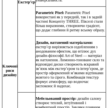
універсальність.
Екстер’єр
Parametric Pixel:
Parametric Pixel
використані як у передній, так і в задній
частині Концепту THREE. Пікселі стали
більш виразними, створюючи градієнт,
що додає глибини й ритму всьому образу.
Дизайн, натхнений матеріалами:
екстер’єр вирізняється оздобленням з
анодованим ефектом, що втілює дух
дизайн-філософії Art of Steel — матеріал
як натхнення. Лимонно-тоноване скло та
відповідні диски створюють яскравий
Ключові
зв’язок між екстер’єром та інтер’єром, де
риси
простір оформлений м’якими відтінками
дизайну
жовтого та сірого. Комбінація текстур
формує атмосферу, що водночас
заспокоює й надихає.
Мебельований простір:
дизайн салону
створює теплий, інтуїтивний і
комфортний простір. Завдяки плавним