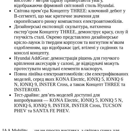
висотою 7 метрів одразу привертають увагу,
відображаючи фірмовий світловий стиль Hyundai.
Світова прем’єра Концепту THREE: ключовий дебют у
B-сегменті, що має критичне значення для
європейського ринку компактних електроавтомобілів.
Дизайнерські експозиції: скульптура, натхненна
екстер’єром Концепту THREE, демонструє красу, силу й
гнучкість сталі. Окремо представлено дизайнерське
крісло-лаунж із твердим корпусом та вигнутим м’яким
оздобленням, що відображає ідеї, втілені у сидіннях та
консолі концепту.
Hyundai AddGear: демонстрація рішень для гнучкого
кріплення аксесуарів у салоні, де відвідувачі можуть
протестувати модульні елементи власноруч.
Повна лінійка електроавтомобілів: сім електрифікованих
моделей, серед яких KONA Electric, IONIQ 5, IONIQ 6
N, IONIQ 9, INSTER Cross, а також Концепт THREE та
INSTEROID.
Тест-драйви: дев’ять моделей доступні для
випробування — KONA Electric, IONIQ 5, IONIQ 5 N,
IONIQ 6, IONIQ 9, INSTER, INSTER Cross, TUCSON
PHEV та SANTA FE PHEV.
IAA Mobility — це не просто виставка, а світова сцена для