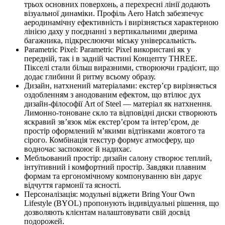
трьох основних поверхонь, а перехресні лінії додають
візуальної динаміки. Профіль Aero Hatch забезпечує
аеродинамічну ефективність і вирізняється характерною
лінією даху у поєднанні з вертикальними дверима
багажника, підкреслюючи міську універсальність.
Parametric Pixel: Parametric Pixel використані як у
передній, так і в задній частині Концепту THREE.
Пікселі стали більш виразними, створюючи градієнт, що
додає глибини й ритму всьому образу.
Дизайн, натхнений матеріалами: екстер’єр вирізняється
оздобленням з анодованим ефектом, що втілює дух
дизайн-філософії Art of Steel — матеріал як натхнення.
Лимонно-тоноване скло та відповідні диски створюють
яскравий зв’язок між екстер’єром та інтер’єром, де
простір оформлений м’якими відтінками жовтого та
сірого. Комбінація текстур формує атмосферу, що
водночас заспокоює й надихає.
Мебльований простір: дизайн салону створює теплий,
інтуїтивний і комфортний простір. Завдяки плавним
формам та ергономічному компонуванню він дарує
відчуття гармонії та ясності.
Персоналізація: модульні віджети Bring Your Own
Lifestyle (BYOL) пропонують індивідуальні рішення, що
дозволяють клієнтам налаштовувати свій досвід
подорожей.