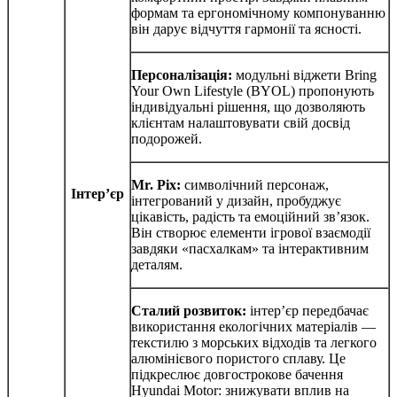
формам та ергономічному компонуванню
він дарує відчуття гармонії та ясності.
Персоналізація:
модульні віджети Bring
Your Own Lifestyle (BYOL) пропонують
індивідуальні рішення, що дозволяють
клієнтам налаштовувати свій досвід
подорожей.
Mr. Pix:
символічний персонаж,
Інтер’єр
інтегрований у дизайн, пробуджує
цікавість, радість та емоційний зв’язок.
Він створює елементи ігрової взаємодії
завдяки «пасхалкам» та інтерактивним
деталям.
Сталий розвиток:
інтер’єр передбачає
використання екологічних матеріалів —
текстилю з морських відходів та легкого
алюмінієвого пористого сплаву. Це
підкреслює довгострокове бачення
Hyundai Motor: знижувати вплив на