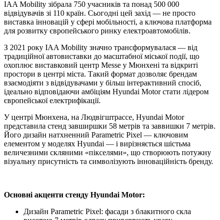
IAA Mobility зібрала 750 учасників та понад 500 000
відвідувачів зі 110 країн. Сьогодні цей захід — не просто
виставка інновацій у сфері мобільності, а ключова платформа
для розвитку європейського ринку електроавтомобілів.
З 2021 року IAA Mobility значно трансформувалася — від
традиційної автовиставки до масштабної міської події, що
охоплює виставковий центр Messe у Мюнхені та відкриті
простори в центрі міста. Такий формат дозволяє брендам
взаємодіяти з відвідувачами у більш інтерактивний спосіб,
ідеально відповідаючи амбіціям Hyundai Motor стати лідером
європейської електрифікації.
У центрі Мюнхена, на Людвігштрассе, Hyundai Motor
представила стенд завширшки 58 метрів та заввишки 7 метрів.
Його дизайн натхненний Parametric Pixel — ключовим
елементом у моделях Hyundai — і вирізняється шістьма
величезними скляними «пікселями», що створюють потужну
візуальну присутність та символізують інноваційність бренду.
Основні акценти стенду Hyundai Motor:
Дизайн Parametric Pixel: фасади з блакитного скла