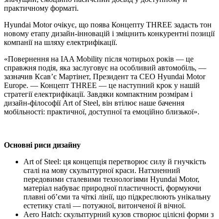
практичному форматі.
Hyundai Motor очікує, що поява Концепту THREE задасть тон
новому етапу дизайн-інновацій і зміцнить конкурентні позиції
компанії на шляху електрифікації.
«Повернення на IAA Mobility після чотирьох років — це
справжня подія, яка заслуговує на особливий автомобіль, —
зазначив Ксав’є Мартінет, Президент та CEO Hyundai Motor
Europe. — Концепт THREE — це наступний крок у нашій
стратегії електрифікації. Завдяки компактним розмірам і
дизайн-філософії Art of Steel, він втілює наше бачення
мобільності: практичної, доступної та емоційно близької».
Основні риси дизайну
Art of Steel: ця концепція перетворює силу й гнучкість
сталі на мову скульптурної краси. Натхненний
передовими сталевими технологіями Hyundai Motor,
матеріал набуває природної пластичності, формуючи
плавні об’єми та чіткі лінії, що підкреслюють унікальну
естетику сталі — потужної, витонченої й вічної.
Aero Hatch: скульптурний кузов створює цілісні форми з