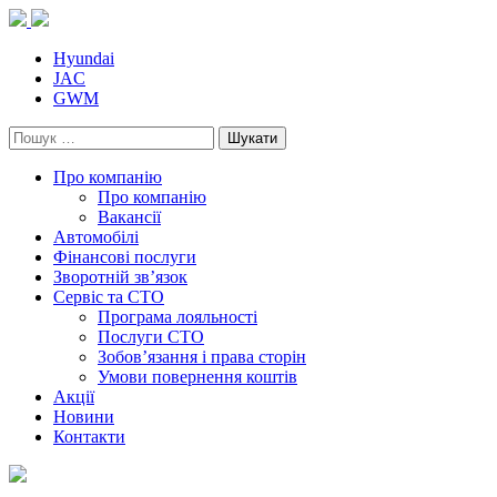
Skip
to
content
Hyundai
JAC
GWM
Пошук:
Про компанію
Про компанію
Вакансії
Автомобілі
Фінансові послуги
Зворотній зв’язок
Cервіс та СТО
Програма лояльності
Послуги СТО
Зобов’язання і права сторін
Умови повернення коштів
Акції
Новини
Контакти