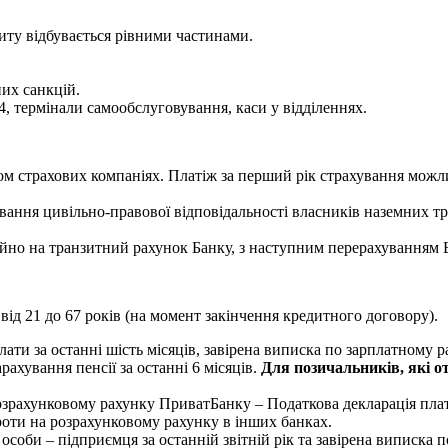
ту відбувається рівними частинами.
их санкцій.
, термінали самообслуговування, каси у відділеннях.
 страхових компаніях. Платіж за перший рік страхування можли
ування цивільно-правової відповідальності власників наземних т
йно на транзитний рахунок Банку, з наступним перерахуванням Б
від 21 до 67 років (на момент закінчення кредитного договору).
лати за останні шість місяців, завірена виписка по зарплатному
рахування пенсії за останні 6 місяців.
Для позичальників, які о
озрахунковому рахунку ПриватБанку – Податкова декларація платн
роти на розрахунковому рахунку в інших банках.
соби – підприємця за останній звітній рік та завірена виписка п