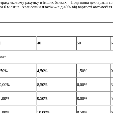
озрахунковому рахунку в інших банках – Податкова декларація п
а 6 місяців. Авансовий платіж – від 40% від вартості автомобіля.
0
40
50
6
авка
,50%
4,50%
1,50%
0
0,00%
8,50%
6,00%
3
1,00%
9,50%
8,00%
5
1,00%
10,00%
8,50%
6