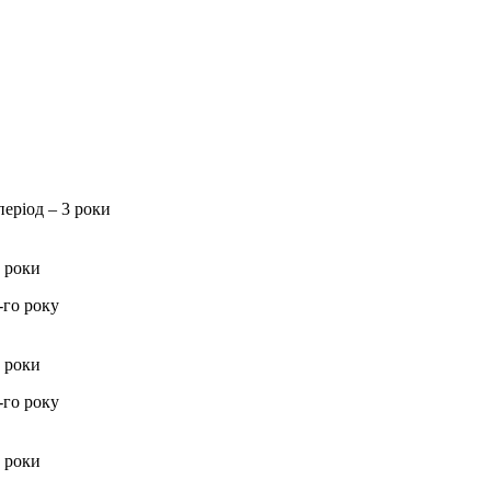
період – 3 роки
3 роки
-го року
3 роки
-го року
3 роки