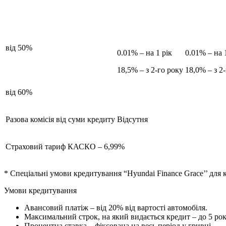
від 50%
0.01% – на 1 рік
0.01% – на 
18,5% – з 2-го року
18,0% – з 2
від 60%
Разова комісія від суми кредиту
Відсутня
Страховий тариф КАСКО – 6,99%
* Спеціальні умови кредитування “Hyundai Finance Grace’’ для к
Умови кредитування
Авансовий платіж – від 20% від вартості автомобіля.
Максимальний строк, на який видається кредит – до 5 рокі
Процентна ставка – фіксована на весь період у гривні.