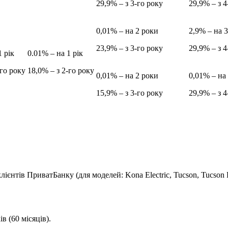
29,9% – з 3-го року
29,9% – з 4
0,01% – на 2 роки
2,9% – на 
23,9% – з 3-го року
29,9% – з 4
1 рік
0.01% – на 1 рік
-го року
18,0% – з 2-го року
0,01% – на 2 роки
0,01% – на
15,9% – з 3-го року
29,9% – з 4
лієнтів ПриватБанку (для моделей: Kona Electric, Tucson, Tucson 
в (60 місяців).