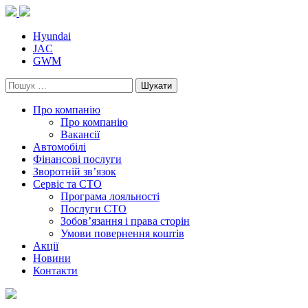
Skip
to
content
Hyundai
JAC
GWM
Пошук:
Про компанію
Про компанію
Вакансії
Автомобілі
Фінансові послуги
Зворотній зв’язок
Cервіс та СТО
Програма лояльності
Послуги СТО
Зобов’язання і права сторін
Умови повернення коштів
Акції
Новини
Контакти