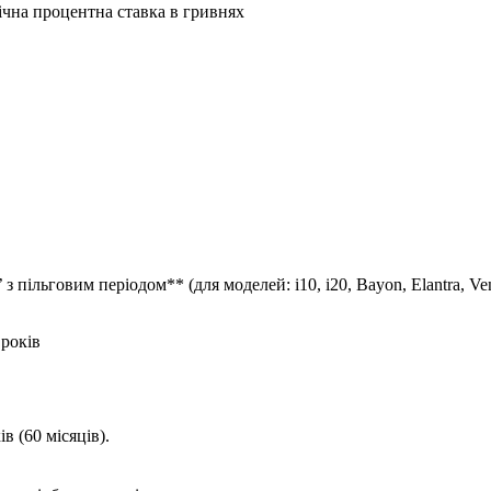
ічна процентна ставка в гривнях
 пільговим періодом** (для моделей: i10, i20, Bayon, Elantra, Ven
 років
в (60 місяців).