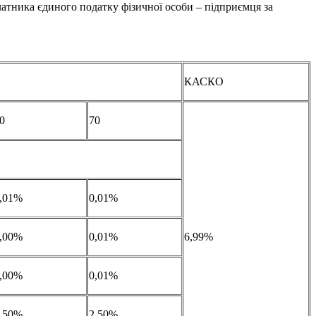
латника єдиного податку фізичної особи – підприємця за
КАСКО
0
70
,01%
0,01%
,00%
0,01%
6,99%
,00%
0,01%
,50%
2,50%