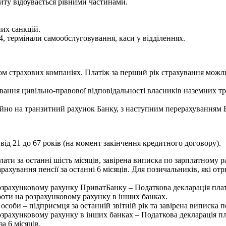
ту відбувається рівними частинами.
их санкцій.
, термінали самообслуговування, каси у відділеннях.
 страхових компаніях. Платіж за перший рік страхування можли
ування цивільно-правової відповідальності власників наземних т
йно на транзитний рахунок Банку, з наступним перерахуванням Б
від 21 до 67 років (на момент закінчення кредитного договору).
лати за останні шість місяців, завірена виписка по зарплатному
рахування пенсії за останні 6 місяців. Для позичальників, які 
озрахунковому рахунку ПриватБанку – Податкова декларація платн
роти на розрахунковому рахунку в інших банках.
соби – підприємця за останній звітній рік та завірена виписка п
озрахунковому рахунку в інших банках – Податкова декларація п
а 6 місяців.