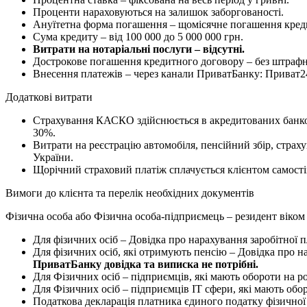
Проценти нараховуються на залишок заборгованості.
Ануїтетна форма погашення – щомісячне погашення креди
Сума кредиту – від 100 000 до 5 000 000 грн.
Витрати на нотаріальні послуги – відсутні.
Дострокове погашення кредитного договору – без штрафн
Внесення платежів – через канали ПриватБанку: Приват24
Додаткові витрати
Страхування КАСКО здійснюється в акредитованих банком
30%.
Витрати на реєстрацію автомобіля, пенсійний збір, страх
України.
Щорічний страховий платіж сплачується клієнтом самості
Вимоги до клієнта та перелік необхідних документів
Фізична особа або Фізична особа-підприємець – резидент віком 
Для фізичних осіб – Довідка про нарахування заробітної п
Для фізичних осіб, які отримують пенсію – Довідка про на
ПриватБанку довідка та виписка не потрібні.
Для Фізичних осіб – підприємців, які мають обороти на р
Для Фізичних осіб – підприємців IT сфери, які мають обо
Податкова декларація платника єдиного податку фізичної о