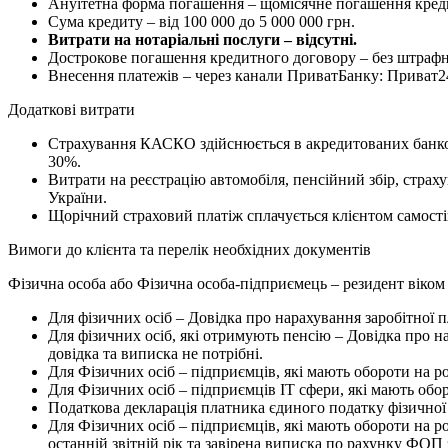
Ануїтетна форма погашення – щомісячне погашення креди
Сума кредиту – від 100 000 до 5 000 000 грн.
Витрати на нотаріальні послуги – відсутні.
Дострокове погашення кредитного договору – без штрафн
Внесення платежів – через канали ПриватБанку: Приват24
Додаткові витрати
Страхування КАСКО здійснюється в акредитованих банком
30%.
Витрати на реєстрацію автомобіля, пенсійний збір, страх
України.
Щорічний страховий платіж сплачується клієнтом самості
Вимоги до клієнта та перелік необхідних документів
Фізична особа або Фізична особа-підприємець – резидент віком 
Для фізичних осіб – Довідка про нарахування заробітної п
Для фізичних осіб, які отримують пенсію – Довідка про на
довідка та виписка не потрібні.
Для Фізичних осіб – підприємців, які мають обороти на р
Для Фізичних осіб – підприємців IT сфери, які мають обо
Податкова декларація платника єдиного податку фізичної о
Для Фізичних осіб – підприємців, які мають обороти на р
останній звітній рік та завірена виписка по рахунку ФОП з