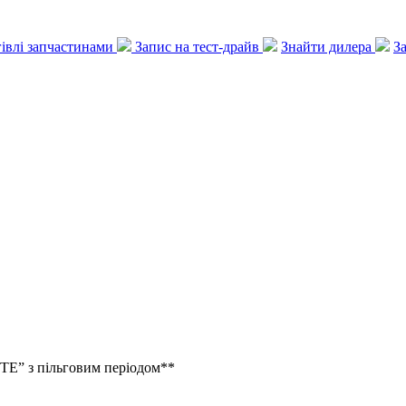
ргівлі запчастинами
Запис на тест-драйв
Знайти дилера
З
” з пільговим періодом**