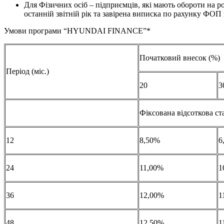
Для Фізичних осіб – підприємців, які мають обороти на р
останній звітній рік та завірена виписка по рахунку ФОП з
Умови програми “HYUNDAI FINANCE”*
Початковий внесок (%)
Період (міс.)
20
3
Фіксована відсоткова ст
12
8,50%
6
24
11,00%
1
36
12,00%
1
48
12,50%
1