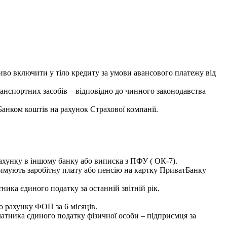
во включити у тіло кредиту за умови авансового платежу від
ранспортних засобів – відповідно до чинного законодавства
анком коштів на рахунок Страхової компанії.
 рахунку в іншому банку або виписка з ПФУ ( ОК-7).
отримують заробітну плату або пенсію на картку ПриватБанку
ика єдиного податку за останній звітній рік.
о рахунку ФОП за 6 місяців.
латника єдиного податку фізичної особи – підприємця за