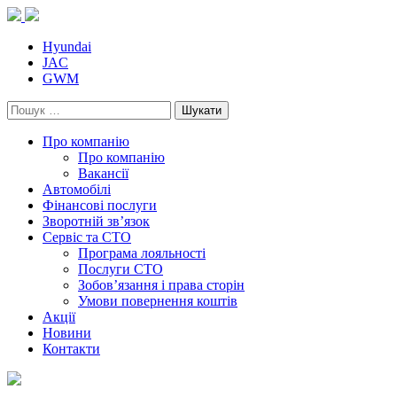
Skip
to
content
Hyundai
JAC
GWM
Пошук:
Про компанію
Про компанію
Вакансії
Автомобілі
Фінансові послуги
Зворотній зв’язок
Cервіс та СТО
Програма лояльності
Послуги СТО
Зобов’язання і права сторін
Умови повернення коштів
Акції
Новини
Контакти