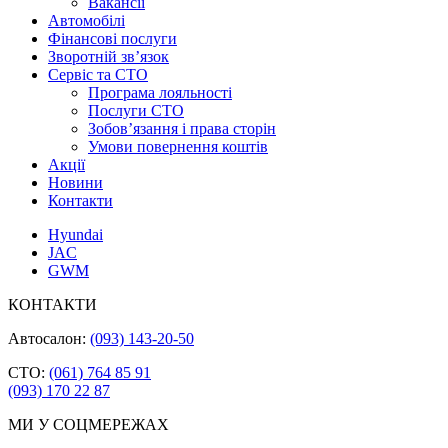
Вакансії
Автомобілі
Фінансові послуги
Зворотній зв’язок
Cервіс та СТО
Програма лояльності
Послуги СТО
Зобов’язання і права сторін
Умови повернення коштів
Акції
Новини
Контакти
Hyundai
JAC
GWM
КОНТАКТИ
Автосалон:
(093) 143-20-50
СТО:
(061) 764 85 91
(093) 170 22 87
МИ У СОЦМЕРЕЖАХ