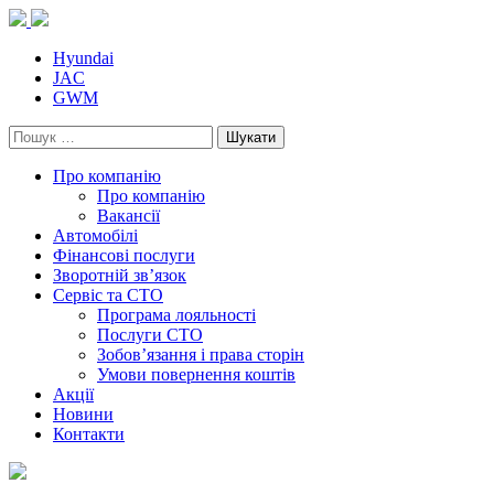
Skip
to
content
Hyundai
JAC
GWM
Пошук:
Про компанію
Про компанію
Вакансії
Автомобілі
Фінансові послуги
Зворотній зв’язок
Cервіс та СТО
Програма лояльності
Послуги СТО
Зобов’язання і права сторін
Умови повернення коштів
Акції
Новини
Контакти