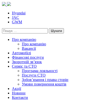
Skip
to
content
Hyundai
JAC
GWM
Пошук:
Про компанію
Про компанію
Вакансії
Автомобілі
Фінансові послуги
Зворотній зв’язок
Cервіс та СТО
Програма лояльності
Послуги СТО
Зобов’язання і права сторін
Умови повернення коштів
Акції
Новини
Контакти