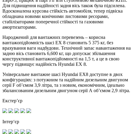
Евро-5, працює в парі з п’яти ступеневою механічною КПП.
Для підвищення надійності задня вісь також була підсилена.
Вдосконалена курсова стійкість автомобіля, тепер підвіска
обладнана новими конічними листовими ресорами,
стабілізаторами поперечної стійкості та газовими
амортизаторами.
Народжений для вантажних перевезень – корисна
вантажопідйомність шасі ЕХ 8 становить 5 375 кг, без
врахування ваги надбудови. Технічний запас навантаження на
задню вісь становить 6,600 кг, що допускає збільшення
конструктивної вантажопідйомності на 1,5 т, а це в свою
чергу підвищує надійність Hyundai EX 8.
Універсальне вантажне шасі Hyundai EX8 доступне в двох
конфігураціях: з потужним та надійним дизельним двигуном
серії F об’ємом 3,9 літра, та з новим, економічним, ідеально
збалансованим дизельним двигуном серії А об’ємом 2,9 літра.
Екстер’єр
Інтер‘єр